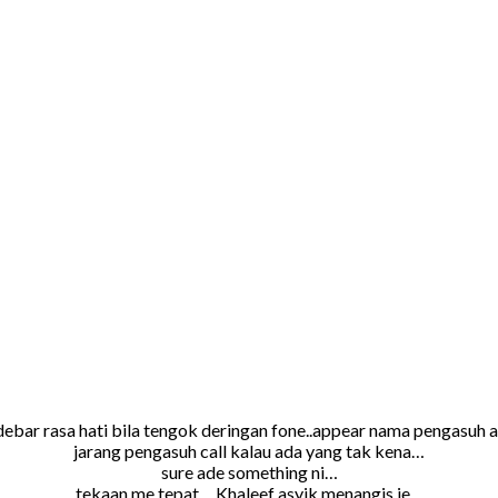
ebar rasa hati bila tengok deringan fone..appear nama pengasuh a
jarang pengasuh call kalau ada yang tak kena…
sure ade something ni…
tekaan me tepat….Khaleef asyik menangis je…