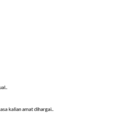
al..
sa kalian amat dihargai..