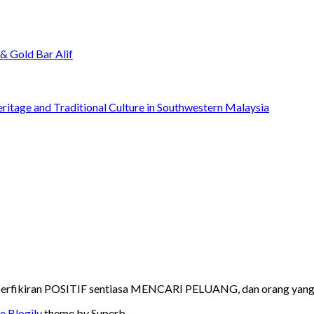
& Gold Bar Alif
Heritage and Traditional Culture in Southwestern Malaysia
rfikiran POSITIF sentiasa MENCARI PELUANG, dan orang yang be
e Blogily
theme by Superb