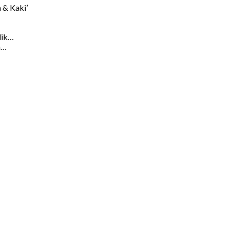
 & Kaki’
lik…
a…