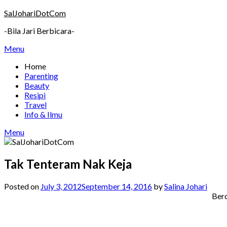
Skip
SalJohariDotCom
to
-Bila Jari Berbicara-
content
Menu
Home
Parenting
Beauty
Resipi
Travel
Info & Ilmu
Menu
Tak Tenteram Nak Keja
Posted on
July 3, 2012
September 14, 2016
by
Salina Johari
Berd