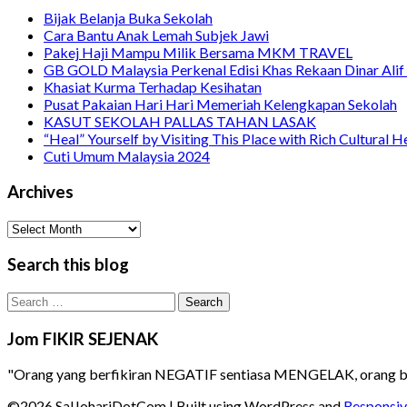
Bijak Belanja Buka Sekolah
Cara Bantu Anak Lemah Subjek Jawi
Pakej Haji Mampu Milik Bersama MKM TRAVEL
GB GOLD Malaysia Perkenal Edisi Khas Rekaan Dinar Alif 
Khasiat Kurma Terhadap Kesihatan
Pusat Pakaian Hari Hari Memeriah Kelengkapan Sekolah
KASUT SEKOLAH PALLAS TAHAN LASAK
“Heal” Yourself by Visiting This Place with Rich Cultural 
Cuti Umum Malaysia 2024
Archives
Archives
Search this blog
Search
for:
Jom FIKIR SEJENAK
"Orang yang berfikiran NEGATIF sentiasa MENGELAK, orang be
©2026 SalJohariDotCom
| Built using WordPress and
Responsiv