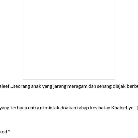
leef…seorang anak yang jarang meragam dan senang diajak berbu
ng terbaca entry ni mintak doakan tahap kesihatan Khaleef ye…ja
rked
*