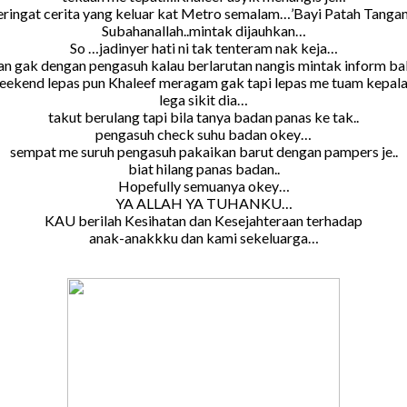
teringat cerita yang keluar kat Metro semalam…’Bayi Patah Tangan
Subahanallah..mintak dijauhkan…
So …jadinyer hati ni tak tenteram nak keja…
an gak dengan pengasuh kalau berlarutan nangis mintak inform ba
eekend lepas pun Khaleef meragam gak tapi lepas me tuam kepal
lega sikit dia…
takut berulang tapi bila tanya badan panas ke tak..
pengasuh check suhu badan okey…
sempat me suruh pengasuh pakaikan barut dengan pampers je..
biat hilang panas badan..
Hopefully semuanya okey…
YA ALLAH YA TUHANKU…
KAU berilah Kesihatan dan Kesejahteraan terhadap
anak-anakkku dan kami sekeluarga…