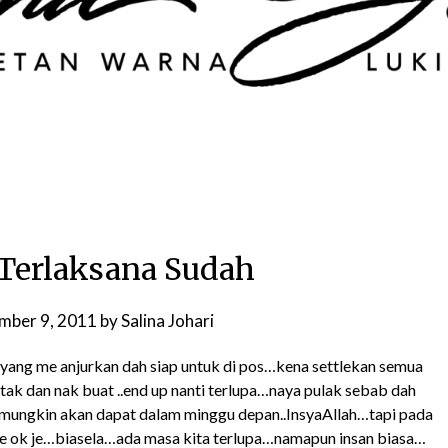
Terlaksana Sudah
mber 9, 2011
by
Salina Johari
yang me anjurkan dah siap untuk di pos…kena settlekan semua
ak dan nak buat ..end up nanti terlupa…naya pulak sebab dah
gi mungkin akan dapat dalam minggu depan..InsyaAllah…tapi pada
e ok je…biasela…ada masa kita terlupa…namapun insan biasa…