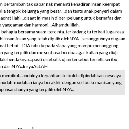
in bertambah tak sabar nak menanti kehadiran insan keempat
bila tengok keluarga yang besar…dah tentu anak penyeri dalam
drat Ilahi…disaat ini masih diberi peluang untuk bernafas dan
 yang aman dan harmoni…Alhamdulillah..
bahagia bersama suami tercinta..terkadang tu terkait juga rasa
hi insan-insan yang telah dipilih olehNYA…sesungguhnya dugaan
amat hebat…DIA tahu kepada siapa yang mampu menanggung
yang terpilih dan me sentiasa berdoa agar kalian yang diuji
alu hendaknya…pasti disebalik ujian tersebut terselit seribu
n dariNYA..InsyaALLAH
 memikul…andainya kepahitan itu boleh dipindahkan..nescaya
…mudah-mudahan ianya berakhir dengan seribu kemanisan yang
iap insan..hanya yang terpilih olehNYA..