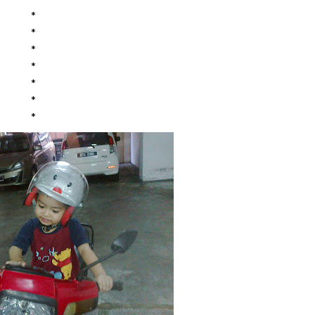
*
*
*
*
*
*
*