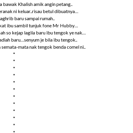
a bawak Khalish amik angin petang..
ranak ni keluar..risau betul dibuatnya…
ghrib baru sampai rumah..
ekat ibu sambil tunjuk fone Mr Hubby…
ah so kejap lagila baru ibu tengok ye nak…
adiah baru…senyum je bila ibu tengok..
h semata-mata nak tengok benda comel ni..
*
*
*
*
*
*
*
*
*
*
*
*