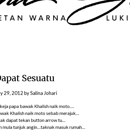
apat Sesuatu
y 29, 2012
by
Salina Johari
k keja papa bawak Khalish naik moto….
wak Khalish naik moto sebab merajuk…
 tak dapat tekan button arrow tu…
ah mula tunjuk angin…taknak masuk rumah…