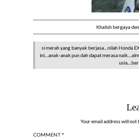
Khalish bergaya de
si merah yang banyak berjasa…nilah Honda E
ini…anak-anak pun dah dapat merasa naik…alm
usia…berb
Lea
Your email address will not 
COMMENT
*