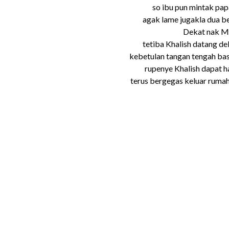
so ibu pun mintak pap
agak lame jugakla dua be
Dekat nak Ma
tetiba Khalish datang d
kebetulan tangan tengah bas
rupenye Khalish dapat h
terus bergegas keluar ruma