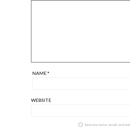
NAME
*
WEBSITE
Save my name, email, and webs