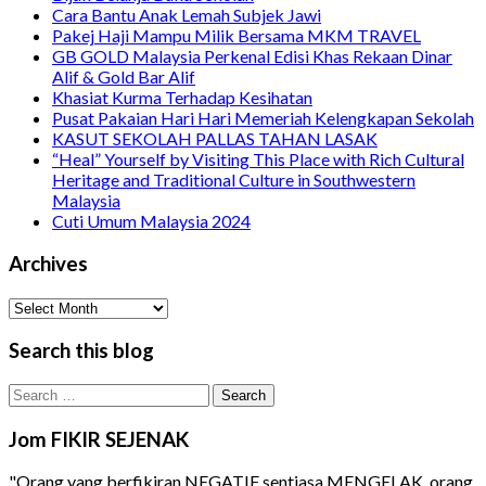
Cara Bantu Anak Lemah Subjek Jawi
Pakej Haji Mampu Milik Bersama MKM TRAVEL
GB GOLD Malaysia Perkenal Edisi Khas Rekaan Dinar
Alif & Gold Bar Alif
Khasiat Kurma Terhadap Kesihatan
Pusat Pakaian Hari Hari Memeriah Kelengkapan Sekolah
KASUT SEKOLAH PALLAS TAHAN LASAK
“Heal” Yourself by Visiting This Place with Rich Cultural
Heritage and Traditional Culture in Southwestern
Malaysia
Cuti Umum Malaysia 2024
Archives
Archives
Search this blog
Search
for:
Jom FIKIR SEJENAK
"Orang yang berfikiran NEGATIF sentiasa MENGELAK, orang