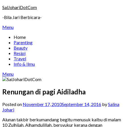
Skip
SalJohariDotCom
to
-Bila Jari Berbicara-
content
Menu
Home
Parenting
Beauty
Resipi
Travel
Info & Ilmu
Menu
Renungan di pagi Aidiladha
Posted on
November 17, 2010
September 14, 2016
by
Salina
Johari
Alunan takbir berkumandang begitu menusuk kalbu di malam
10 Zulhijah. Alhamdulillah, bersyukur kerana dengan