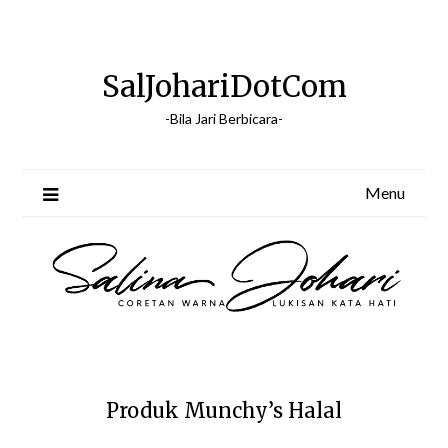
Skip
to
content
SalJohariDotCom
-Bila Jari Berbicara-
Menu
Produk Munchy’s Halal