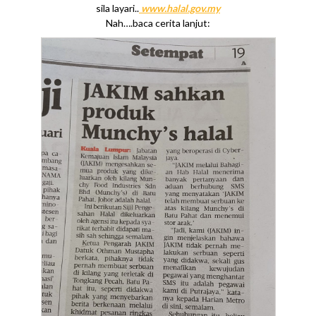
sila layari..
www.halal.gov.my
Nah….baca cerita lanjut: