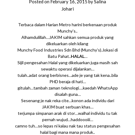
Posted on
February 16, 2015
by
Salina
Johari
Terbaca dalam Harian Metro harini berkenaan produk
Munchy’s..
Alhamdulillah…JAKIM sahkan semua produk yang
dikeluarkan oleh kilang
Munchy Food Industries Sdn Bhd (Munchy’s)..lokasi di
Batu Pahat..
HALAL
…
Sijil pengesahan Halal yang dikeluarkan juga masih sah
sewaktu operasi dijalankan…
tulah..adat orang berbisnes…ade je yang tak kena..bila
PHD beraja di hati…
gitulah…tambah zaman teknologi….kaedah WhatsApp
disalah guna…
Sesenang je nak reka cite…konon ada individu dari
JAKIM buat serbuan khas…
terjumpa simpanan arak di stor…walhal individu tu tak
pernah wujud…haddoooiii…
camno tuh…so lepas ni kalau nak tau status pengesahan
halal bagi mana mana produk..