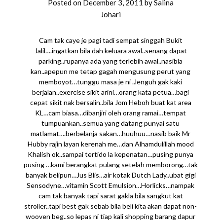
Posted on
December 3, 2011
by
Salina
Johari
Cam tak caye je pagi tadi sempat singgah Bukit
Jalil….ingatkan bila dah keluara awal..senang dapat
parking..rupanya ada yang terlebih awal..nasibla
kan..apepun me tetap gagah mengusung perut yang
memboyot…tunggu masa je ni ..lenguh gak kaki
berjalan..exercise sikit arini…orang kata petua…bagi
cepat sikit nak bersalin..bila Jom Heboh buat kat area
KL…cam biasa…dibanjiri oleh orang ramai…tempat
tumpuankan..semua yang datang punyai satu
matlamat….berbelanja sakan…huuhuu…nasib baik Mr
Hubby rajin layan kerenah me…dan Alhamdulillah mood
Khalish ok..sampai tertido la kepenatan…pusing punya
pusing …kami berangkat pulang setelah memborong…tak
banyak belipun…Jus Blis…air kotak Dutch Lady..ubat gigi
Sensodyne…vitamin Scott Emulsion…Horlicks…nampak
cam tak banyak tapi sarat gakla bila sangkut kat
stroller..tapi best gak sebab bila beli kita akan dapat non-
wooven beg..so lepas ni tiap kali shopping barang dapur