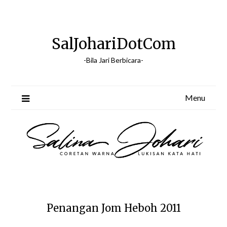
Skip
to
content
SalJohariDotCom
-Bila Jari Berbicara-
Menu
Penangan Jom Heboh 2011