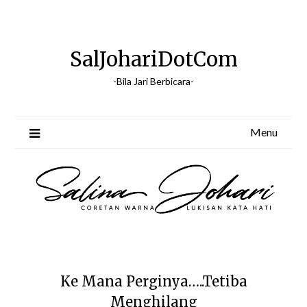
Skip
to
content
SalJohariDotCom
-Bila Jari Berbicara-
Menu
Ke Mana Perginya…..Tetiba
Menghilang