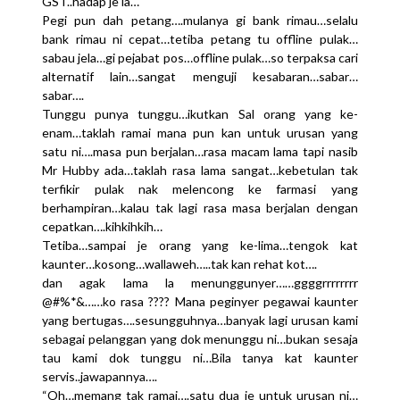
GST..hadap je la…
Pegi pun dah petang….mulanya gi bank rimau…selalu
bank rimau ni cepat…tetiba petang tu offline pulak…
sabau jela…gi pejabat pos…offline pulak…so terpaksa cari
alternatif lain…sangat menguji kesabaran…sabar…
sabar….
Tunggu punya tunggu…ikutkan Sal orang yang ke-
enam…taklah ramai mana pun kan untuk urusan yang
satu ni….masa pun berjalan…rasa macam lama tapi nasib
Mr Hubby ada…taklah rasa lama sangat…kebetulan tak
terfikir pulak nak melencong ke farmasi yang
berhampiran…kalau tak lagi rasa masa berjalan dengan
cepatkan….kihkihkih…
Tetiba…sampai je orang yang ke-lima…tengok kat
kaunter…kosong…wallaweh…..tak kan rehat kot….
dan agak lama la menunggunyer……ggggrrrrrrrr
@#%*&……ko rasa ???? Mana peginyer pegawai kaunter
yang bertugas….sesungguhnya…banyak lagi urusan kami
sebagai pelanggan yang dok menunggu ni…bukan sesaja
tau kami dok tunggu ni…Bila tanya kat kaunter
servis..jawapannya….
“Oh…memang tak ramai….satu dua je untuk urusan ni…