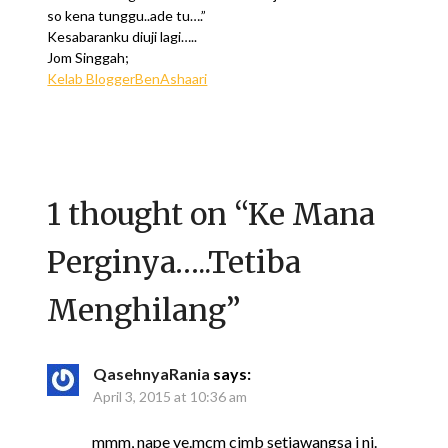
so kena tunggu..ade tu….”
Kesabaranku diuji lagi…..
Jom Singgah;
Kelab BloggerBenAshaari
1 thought on “
Ke Mana
Perginya…..Tetiba
Menghilang
”
QasehnyaRania
says:
April 3, 2015 at 10:36 am
mmm, nape ye.mcm cimb setiawangsa j ni.