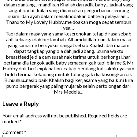
dalam pantang…mandikan Khalish dan adik baby…jadual yang
sangat padat..Inilah yang dinamakan pengorbanan seorang
suami dan ayah dalam menakhodakan bahtera pelayaran…
Thanx to My Lovely Hubby..me doakan moga cepat sembuh
yea…
Tapi dalam masa yang sama keseronokan tetap dirasa sebab
ahli keluarga dah bertambah..Alhamdulillah..dan dalam masa
yang sama me bersyukur sangat sebab Khalish dah macam
dapat tangkap yang dia dah jadi abang…cuma waktu
breastfeed je dia cam susah nak terima untuk berkongsi..hari
pertama dia tengok adik baby semacam gak tapi bila me & Mr
Hubby dok beri explanation..cakap berulang kali..akhirnya cam
boleh terima..kekadang mintak tolong gak dia kosongkan cik
B..huuhuu..nasib baik Khalish bagi kerjasama yang baik..ni kira
pump bergerak yang paling mujarab selain pertolongan dari
Mrs Medela…
Leave a Reply
Your email address will not be published.
Required fields are
marked
*
Comment
*