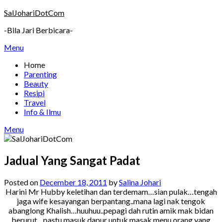
Skip
SalJohariDotCom
to
-Bila Jari Berbicara-
content
Menu
Home
Parenting
Beauty
Resipi
Travel
Info & Ilmu
Menu
Jadual Yang Sangat Padat
Posted on
December 18, 2011
by
Salina Johari
Harini Mr Hubby keletihan dan terdemam…sian pulak…tengah
jaga wife kesayangan berpantang..mana lagi nak tengok
abanglong Khalish…huuhuu..pepagi dah rutin amik mak bidan
berurut…pastu masuk dapur untuk masak menu orang yang