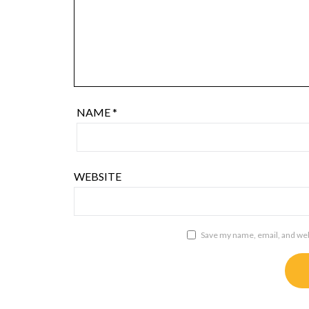
NAME
*
WEBSITE
Save my name, email, and webs