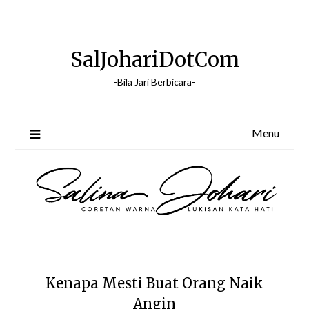
Skip
to
content
SalJohariDotCom
-Bila Jari Berbicara-
Menu
Kenapa Mesti Buat Orang Naik
Angin