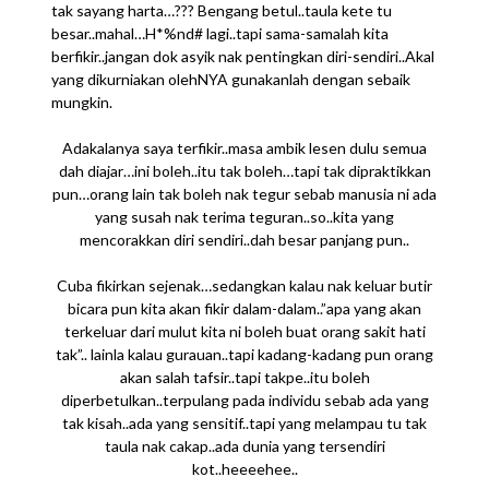
tak sayang harta…??? Bengang betul..taula kete tu
besar..mahal…H*%nd# lagi..tapi sama-samalah kita
berfikir..jangan dok asyik nak pentingkan diri-sendiri..Akal
yang dikurniakan olehNYA gunakanlah dengan sebaik
mungkin.
Adakalanya saya terfikir..masa ambik lesen dulu semua
dah diajar…ini boleh..itu tak boleh…tapi tak dipraktikkan
pun…orang lain tak boleh nak tegur sebab manusia ni ada
yang susah nak terima teguran..so..kita yang
mencorakkan diri sendiri..dah besar panjang pun..
Cuba fikirkan sejenak…sedangkan kalau nak keluar butir
bicara pun kita akan fikir dalam-dalam..”apa yang akan
terkeluar dari mulut kita ni boleh buat orang sakit hati
tak”.. lainla kalau gurauan..tapi kadang-kadang pun orang
akan salah tafsir..tapi takpe..itu boleh
diperbetulkan..terpulang pada individu sebab ada yang
tak kisah..ada yang sensitif..tapi yang melampau tu tak
taula nak cakap..ada dunia yang tersendiri
kot..heeeehee..